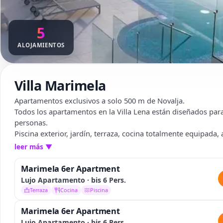
5
ALOJAMIENTOS
Villa Marimela
Apartamentos exclusivos a solo 500 m de Novalja.
Todos los apartamentos en la Villa Lena están diseñados par
personas.
Piscina exterior, jardín, terraza, cocina totalmente equipada, 
acondicionado y Wi-Fi gratuito.
leer más
▼
Marimela 6er Apartment
Lujo Apartamento · bis 6 Pers.
Terraza
Cocina
Piscina
Marimela 6er Apartment
Lujo Apartamento · bis 6 Pers.