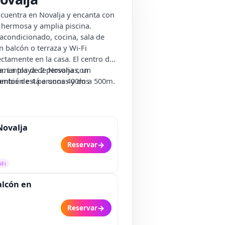
encuentra en Novalja y encanta con
 hermosa y amplia piscina.
acondicionado, cocina, sala de
n balcón o terraza y Wi-Fi
ctamente en la casa. El centro de
a. La playa de Novalja con
tamentos de 2 personas, un
también está a unos 400m a 500m.
entos de 4 personas y dos
Novalja
→
Reservar
iFi
alcón en
→
Reservar