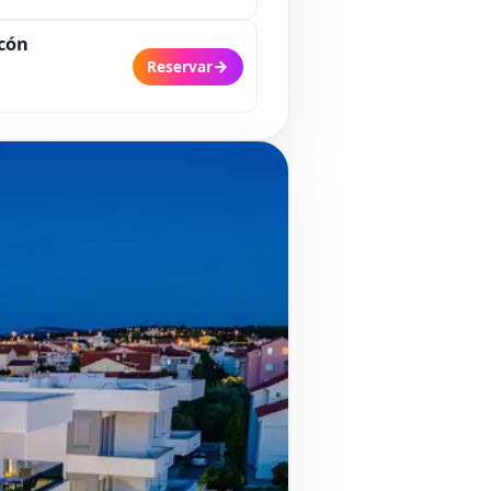
lcón
→
Reservar