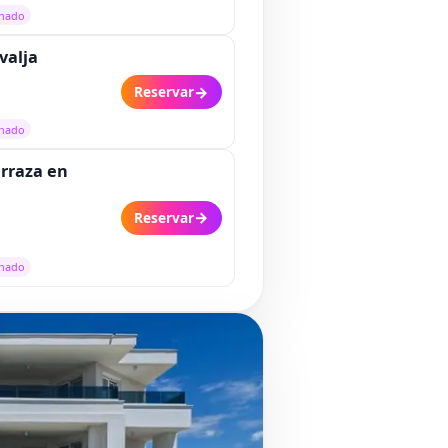
onado
valja
→
Reservar
onado
erraza en
→
Reservar
onado