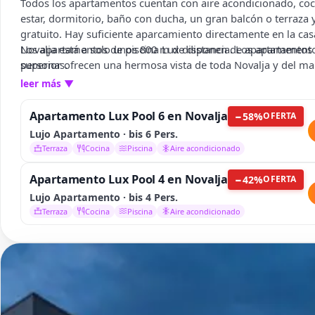
Todos los apartamentos cuentan con aire acondicionado, coci
estar, dormitorio, baño con ducha, un gran balcón o terraza 
gratuito. Hay suficiente aparcamiento directamente en la casa
Novalja está a solo unos 800 m de distancia. Los apartamento
Los apartamentos de piscina Lux disponen de apartamentos d
superior ofrecen una hermosa vista de toda Novalja y del ma
personas.
Mediterráneo.
leer más
▼
Apartamento Lux Pool 6 en Novalja
−
58
%
OFERTA
Lujo Apartamento · bis 6 Pers.
Terraza
Cocina
Piscina
Aire acondicionado
Apartamento Lux Pool 4 en Novalja
−
42
%
OFERTA
Lujo Apartamento · bis 4 Pers.
Terraza
Cocina
Piscina
Aire acondicionado