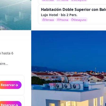
Habitación Doble Superior con Ba
Lujo Hotel · bis 2 Pers.
Terraza
Piscina
Desayuno
a hasta 6
aire
→
Reservar
→
Reservar