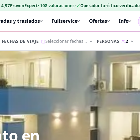
★
4,97
ProvenExpert
·
108
valoraciones
·
Operador turístico verificad
radas y traslados
Fullservice
Ofertas
Info
Seleccionar fechas…
2
PERSONAS
FECHAS DE VIAJE
nto en