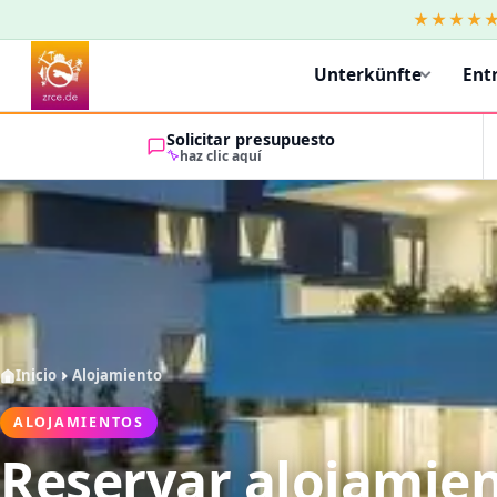
★★★★
Unterkünfte
Ent
Solicitar presupuesto
haz clic aquí
Inicio
Alojamiento
ALOJAMIENTOS
Reservar alojamie