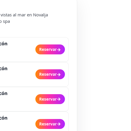
vistas al mar en Novalja
vo spa
lcón
→
Reservar
lcón
→
Reservar
lcón
→
Reservar
lcón
→
Reservar