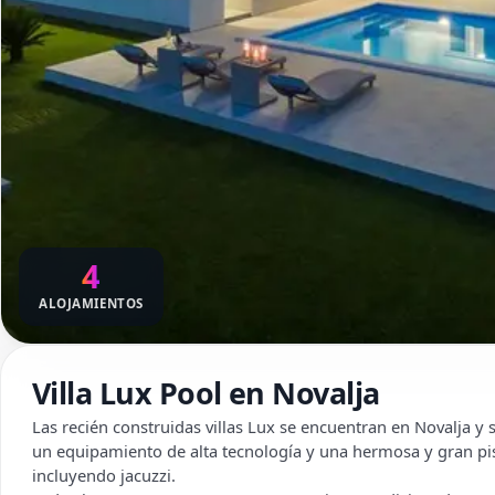
4
ALOJAMIENTOS
Villa Lux Pool en Novalja
Las recién construidas villas Lux se encuentran en Novalja y
un equipamiento de alta tecnología y una hermosa y gran pi
incluyendo jacuzzi.