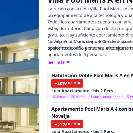
La recién construida Villa Pool Maris se 
un equipamiento de alta tecnología y una
Todos los apartamentos cuentan con aire 
estar, dormitorio, baño con ducha, un gra
gratuito. Hay suficiente aparcamiento dire
Novalja está a solo unos 400m de distanci
La Villa Pool Maris dispone de once apar
opciones de baño y muchas atracciones 
apartamento de 3 personas, diez apartam
apartamentos de 6 personas.
leer más
▼
Habitación Doble Pool Maris A en 
−
28
%
OFERTA
Lujo Apartamento · bis 2 Pers.
Terraza
Piscina
Aire acondicionado
W
Apartamento Pool Maris A 4 con b
Novalja
−
51
%
OFERTA
Lujo Apartamento · bis 4 Pers.