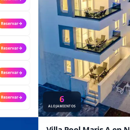
→
Reservar
→
Reservar
→
Reservar
6
→
Reservar
ALOJAMIENTOS
Villa Pool Maris A en 