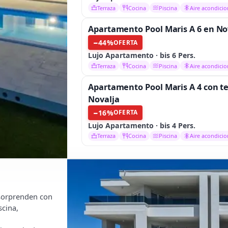
Terraza
Cocina
Piscina
Aire acondici
Apartamento Pool Maris A 6 en No
−
44
%
OFERTA
Lujo Apartamento · bis 6 Pers.
Terraza
Cocina
Piscina
Aire acondici
Apartamento Pool Maris A 4 con t
Novalja
−
16
%
OFERTA
Lujo Apartamento · bis 4 Pers.
Terraza
Cocina
Piscina
Aire acondici
 sorprenden con
scina,