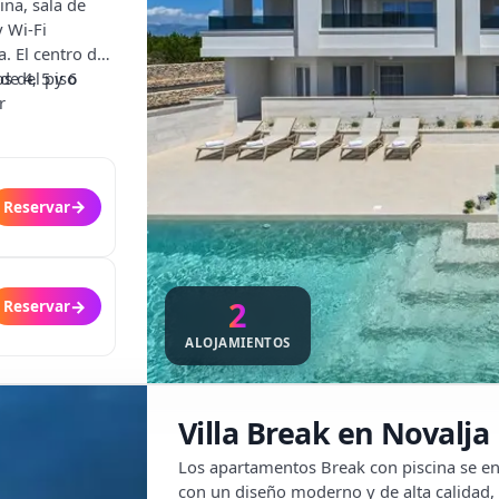
na, sala de
y Wi-Fi
. El centro de
s del piso
e 4, 5 y 6
r
→
Reservar
2
→
Reservar
ALOJAMIENTOS
Villa Break en Novalja
Los apartamentos Break con piscina se e
con un diseño moderno y de alta calidad,