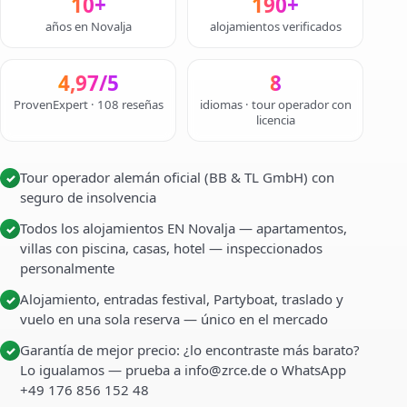
10+
190+
años en Novalja
alojamientos verificados
4,97/5
8
ProvenExpert · 108 reseñas
idiomas · tour operador con
licencia
Tour operador alemán oficial (BB & TL GmbH) con
✓
seguro de insolvencia
Todos los alojamientos EN Novalja — apartamentos,
✓
villas con piscina, casas, hotel — inspeccionados
personalmente
Alojamiento, entradas festival, Partyboat, traslado y
✓
vuelo en una sola reserva — único en el mercado
Garantía de mejor precio: ¿lo encontraste más barato?
✓
Lo igualamos — prueba a info@zrce.de o WhatsApp
+49 176 856 152 48