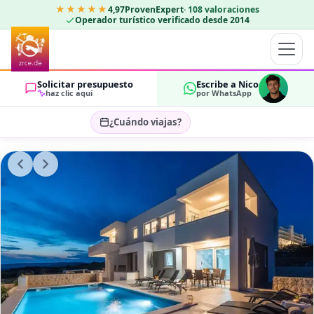
★★★★★
4,97
ProvenExpert
·
108
valoraciones
Operador turístico verificado desde 2014
Solicitar presupuesto
Escribe a Nico
haz clic aquí
por WhatsApp
¿Cuándo viajas?
Seleccionar fechas…
HUÉSPEDES
OK
2