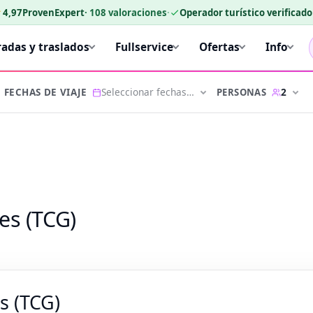
★
4,97
ProvenExpert
·
108
valoraciones
·
Operador turístico verificad
radas y traslados
Fullservice
Ofertas
Info
Seleccionar fechas…
2
PERSONAS
FECHAS DE VIAJE
es (TCG)
s (TCG)