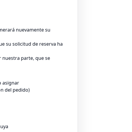
numerará nuevamente su
e su solicitud de reserva ha
r nuestra parte, que se
o asignar
ón del pedido)
cuya