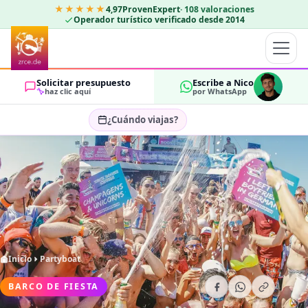
★★★★★
4,97
ProvenExpert
·
108
valoraciones
Operador turístico verificado desde 2014
Solicitar presupuesto
Escribe a Nico
haz clic aquí
por WhatsApp
¿Cuándo viajas?
Seleccionar fechas…
HUÉSPEDES
OK
2
Inicio
Partyboat
BARCO DE FIESTA