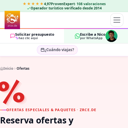
★★★★★
4,97
ProvenExpert
·
108
valoraciones
Operador turístico verificado desde 2014
Solicitar presupuesto
Escribe a Nico
haz clic aquí
por WhatsApp
¿Cuándo viajas?
Seleccionar fechas…
Inicio
Ofertas
HUÉSPEDES
%
OK
2
OFERTAS ESPECIALES & PAQUETES · ZRCE.DE
Reserva ofertas y