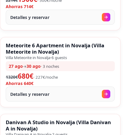
2214€
·
500
€/
noche
Ahorras
714€
Detalles y reservar
FIN DE SEMANA LARGO
%
SALES
Meteorite 6 Apartment in Novalja (Villa
%
48
−
Meteorite in Novalja)
Villa Meteorite in Novalja
·
6
guests
27 ago
30 ago
→
·
3
noches
680€
1320€
·
227
€/
noche
Ahorras
640€
Detalles y reservar
FIN DE SEMANA LARGO
%
SALES
Danivan A Studio in Novalja (Villa Danivan
%
15
−
A in Novalja)
Villa Danivan A in Novalja
·
2
guests