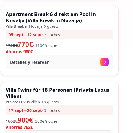
%
SALES
Apartment Break 6 direkt am Pool in
%
56
−
Novalja (Villa Break in Novalja)
Villa Break in Novalja
·
6
guests
05 sept
12 sept
→
·
7
noches
770€
1750€
·
110
€/
noche
Ahorras
980€
Detalles y reservar
FIN DE SEMANA LARGO
%
SALES
Villa Twins für 18 Personen (Private Luxus
%
46
−
Villen)
Private Luxus Villen
·
18
guests
17 sept
20 sept
→
·
3
noches
900€
1662€
·
300
€/
noche
Ahorras
762€