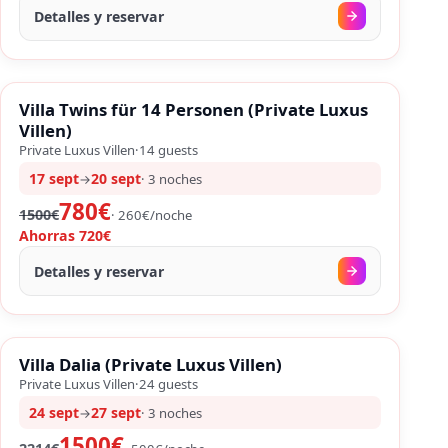
Detalles y reservar
FIN DE SEMANA LARGO
%
SALES
Villa Twins für 14 Personen (Private Luxus
%
48
−
Villen)
Private Luxus Villen
·
14
guests
17 sept
20 sept
→
·
3
noches
780€
1500€
·
260
€/
noche
Ahorras
720€
Detalles y reservar
FIN DE SEMANA LARGO
%
SALES
Villa Dalia (Private Luxus Villen)
%
32
−
Private Luxus Villen
·
24
guests
24 sept
27 sept
→
·
3
noches
1500€