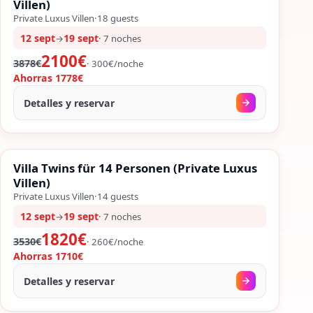
−
Villen)
Private Luxus Villen
·
18
guests
12 sept
19 sept
→
·
7
noches
2100€
3878€
·
300
€/
noche
Ahorras
1778€
Detalles y reservar
SEMANA
%
SALES
Villa Twins für 14 Personen (Private Luxus
%
48
−
Villen)
Private Luxus Villen
·
14
guests
12 sept
19 sept
→
·
7
noches
1820€
3530€
·
260
€/
noche
Ahorras
1710€
Detalles y reservar
SEMANA