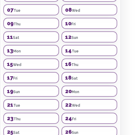
07
08
Tue
Wed
09
10
Thu
Fri
11
12
Sat
Sun
13
14
Mon
Tue
15
16
Wed
Thu
17
18
Fri
Sat
19
20
Sun
Mon
21
22
Tue
Wed
23
24
Thu
Fri
25
26
Sat
Sun