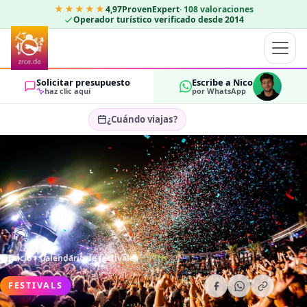
★★★★★
4,97
ProvenExpert
·
108
valoraciones
Operador turístico verificado desde 2014
Solicitar presupuesto
Escribe a Nico
haz clic aquí
por WhatsApp
¿Cuándo viajas?
Seleccionar fechas…
HUÉSPEDES
OK
2
Inicio
Calendario de festivales
FESTIVALS