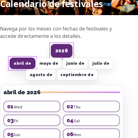
Calendario de festivales
Navega por los meses con fechas de festivales y
accede directamente a los detalles.
2026
abril de
mayo de
junio de
julio de
agosto de
septiembre de
abril de 2026
01
02
Wed
Thu
03
04
Fri
Sat
05
06
Sun
Mon