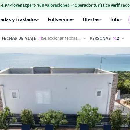
★
4,97
ProvenExpert
·
108
valoraciones
·
Operador turístico verificad
radas y traslados
Fullservice
Ofertas
Info
Seleccionar fechas…
2
PERSONAS
FECHAS DE VIAJE