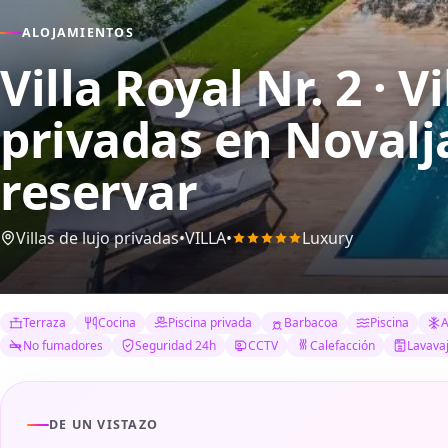
ALOJAMIENTOS
Villa Royal Nr. 2 · V
privadas
en Novalj
reservar
Villas de lujo privadas
•
VILLA
•
Luxury
Terraza
Cocina
Piscina privada
Barbacoa
Piscina
A
No fumadores
Seguridad 24h
CCTV
Calefacción
Lavavaj
DE UN VISTAZO