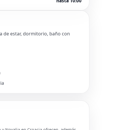
hasta 10:00
la de estar, dormitorio, baño con
a
ia
ch y Novalja en Croacia ofrecen, además