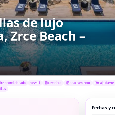
illas de lujo
a, Zrce Beach –
ire acondicionado
WiFi
Lavadora
Aparcamiento
Caja fuerte
illas
Fechas y r