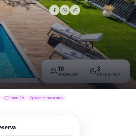
10
3
HUÉSPEDES
NOCHES MÍN.
Smart TV
Admite mascotas
eserva