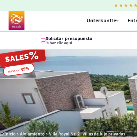
★★★★
Unterkünfte
Ent
Solicitar presupuesto
haz clic aquí
%
SALES
%
39
−
HASTA
Inicio
Alojamiento
Villa Royal Nr. 2 · Villas de lujo privadas