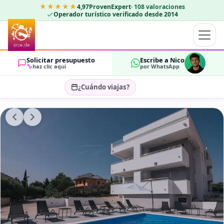
★★★★★
4,97
ProvenExpert
·
108
valoraciones
Operador turístico verificado desde 2014
Solicitar presupuesto
Escribe a Nico
haz clic aquí
por WhatsApp
¿Cuándo viajas?
Seleccionar fechas…
HUÉSPEDES
OK
2