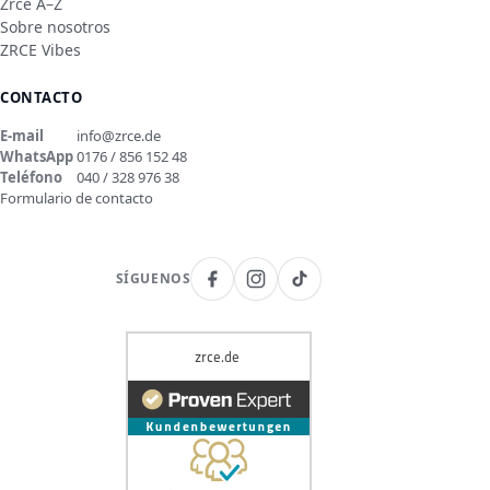
Zrce A–Z
Sobre nosotros
ZRCE Vibes
CONTACTO
E-mail
info@zrce.de
WhatsApp
0176 / 856 152 48
Teléfono
040 / 328 976 38
Formulario de contacto
SÍGUENOS