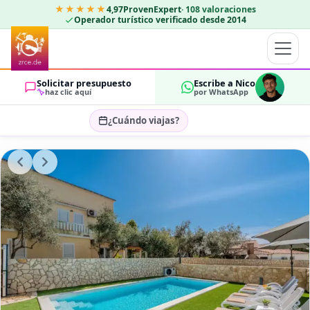
★★★★★
4,97
ProvenExpert
·
108
valoraciones
Operador turístico verificado desde 2014
Solicitar presupuesto
Escribe a Nico
haz clic aquí
por WhatsApp
¿Cuándo viajas?
Seleccionar fechas…
HUÉSPEDES
OK
2