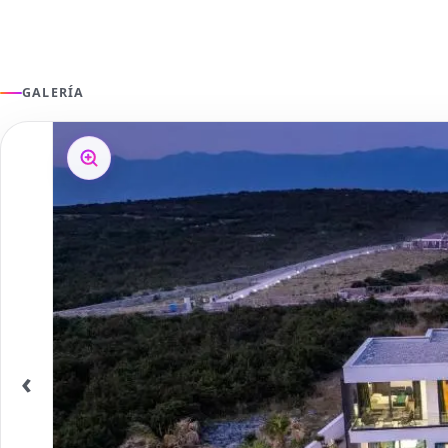
GALERÍA
‹