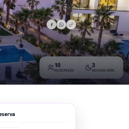
10
3
HUÉSPEDES
NOCHES MÍN.
eserva