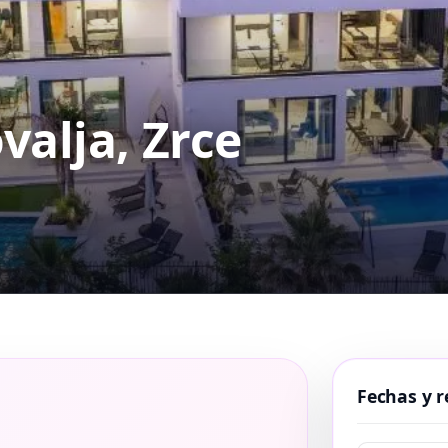
valja, Zrce
Fechas y r