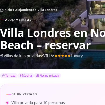
Inicio
Alojamiento
Villa Londres
ALOJAMIENTOS
Villa Londres
en No
Beach – reservar
Villas de lujo privadas
•
VILLA
•
Luxury
Terraza
Cocina
Piscina privada
DE UN VISTAZO
Villa privada para 10 personas