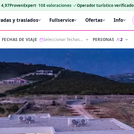
★
4,97
ProvenExpert
·
108
valoraciones
·
Operador turístico verificad
radas y traslados
Fullservice
Ofertas
Info
Seleccionar fechas…
2
PERSONAS
FECHAS DE VIAJE