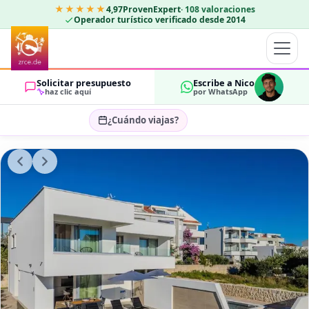
★★★★★
4,97
ProvenExpert
·
108
valoraciones
Operador turístico verificado desde 2014
Solicitar presupuesto
Escribe a Nico
haz clic aquí
por WhatsApp
¿Cuándo viajas?
Seleccionar fechas…
HUÉSPEDES
OK
2