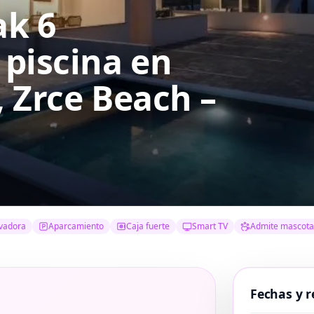
ak 6
 piscina en
, Zrce Beach –
vadora
Aparcamiento
Caja fuerte
Smart TV
Admite mascota
Fechas y r