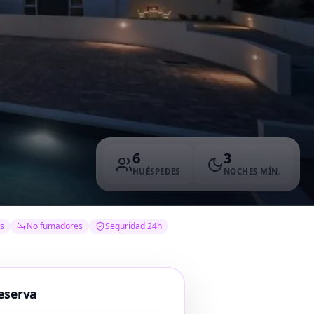
6
3
HUÉSPEDES
NOCHES MÍN.
s
No fumadores
Seguridad 24h
eserva