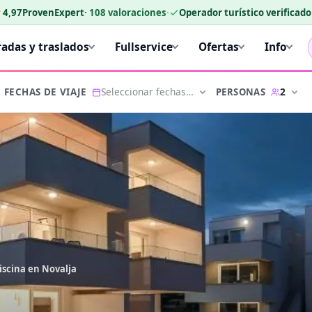
★
4,97
ProvenExpert
·
108
valoraciones
·
Operador turístico verificad
radas y traslados
Fullservice
Ofertas
Info
Seleccionar fechas…
2
PERSONAS
FECHAS DE VIAJE
iscina en Novalja