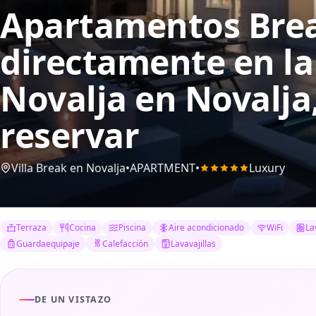
Apartamentos Bre
directamente en la
Novalja
en Novalja
reservar
Villa Break en Novalja
•
APARTMENT
•
Luxury
Terraza
Cocina
Piscina
Aire acondicionado
WiFi
La
Guardaequipaje
Calefacción
Lavavajillas
DE UN VISTAZO