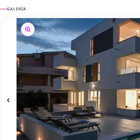
GALERÍA
‹