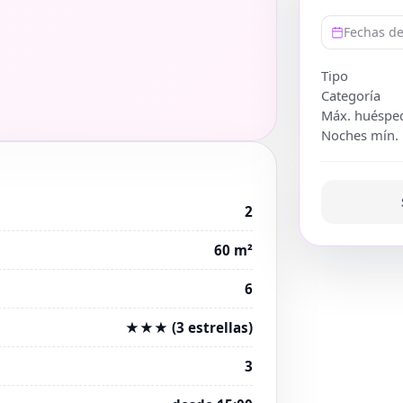
Fechas de
Tipo
Categoría
Máx. huéspe
Noches mín.
2
60 m²
6
★★★ (3 estrellas)
3