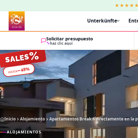
★★★★
Unterkünfte
Ent
Solicitar presupuesto
haz clic aquí
%
SALES
%
48
−
HASTA
Inicio
Alojamiento
Apartamentos Break 6 directamente en la p
ALOJAMIENTOS