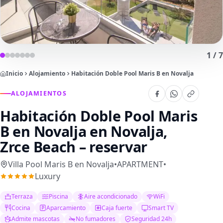
1
/
7
Inicio
Alojamiento
Habitación Doble Pool Maris B en Novalja
ALOJAMIENTOS
Habitación Doble Pool Maris
B en Novalja
en Novalja,
Zrce Beach – reservar
Villa Pool Maris B en Novalja
•
APARTMENT
•
Luxury
Terraza
Piscina
Aire acondicionado
WiFi
Cocina
Aparcamiento
Caja fuerte
Smart TV
Admite mascotas
No fumadores
Seguridad 24h