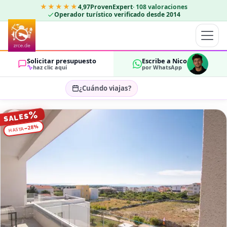
★★★★★
4,97
ProvenExpert
·
108
valoraciones
Operador turístico verificado desde 2014
Solicitar presupuesto
Escribe a Nico
haz clic aquí
por WhatsApp
¿Cuándo viajas?
Seleccionar fechas…
%
SALES
HUÉSPEDES
%
28
−
HASTA
OK
2