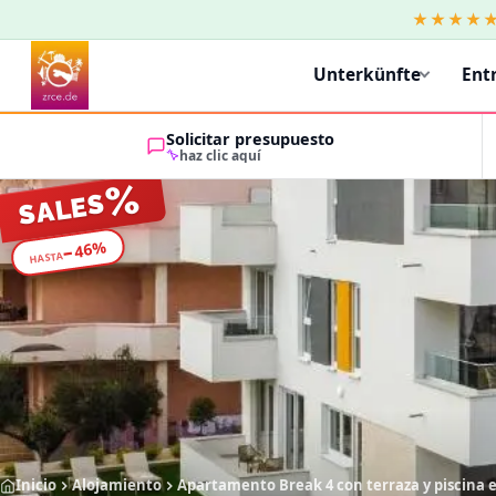
★★★★
Unterkünfte
Ent
Solicitar presupuesto
haz clic aquí
%
SALES
%
46
−
HASTA
Inicio
Alojamiento
Apartamento Break 4 con terraza y piscina 