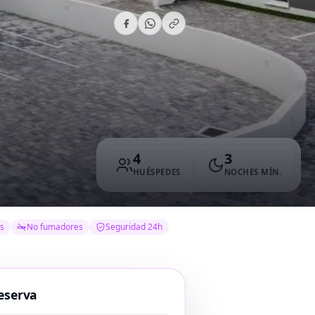
4
3
HUÉSPEDES
NOCHES MÍN.
s
No fumadores
Seguridad 24h
eserva