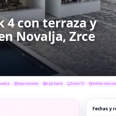
4 con terraza y
en Novalja, Zrce
vadora
Aparcamiento
Caja fuerte
Smart TV
Admite mascota
Fechas y r