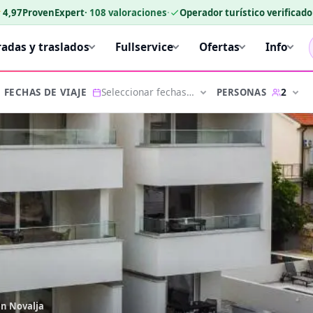
★
4,97
ProvenExpert
·
108
valoraciones
·
Operador turístico verificad
radas y traslados
Fullservice
Ofertas
Info
Seleccionar fechas…
2
PERSONAS
FECHAS DE VIAJE
en Novalja