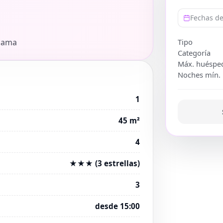
Fechas de
 cama
Tipo
Categoría
Máx. huéspe
Noches mín.
1
45 m²
4
★★★ (3 estrellas)
3
desde 15:00