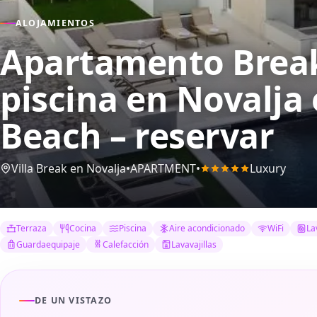
ALOJAMIENTOS
Apartamento Break 
piscina en Novalja
Beach – reservar
Villa Break en Novalja
•
APARTMENT
•
Luxury
Terraza
Cocina
Piscina
Aire acondicionado
WiFi
La
Guardaequipaje
Calefacción
Lavavajillas
DE UN VISTAZO