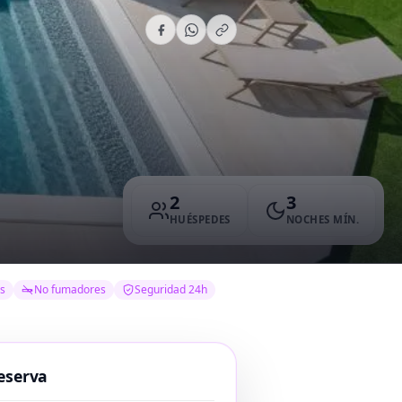
2
3
HUÉSPEDES
NOCHES MÍN.
s
No fumadores
Seguridad 24h
eserva