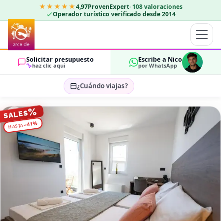
★★★★★
4,97
ProvenExpert
·
108
valoraciones
Operador turístico verificado desde 2014
Solicitar presupuesto
Escribe a Nico
haz clic aquí
por WhatsApp
¿Cuándo viajas?
Seleccionar fechas…
%
SALES
HUÉSPEDES
%
41
−
HASTA
OK
2