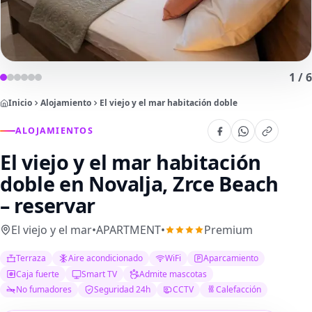
1
/
6
Inicio
Alojamiento
El viejo y el mar habitación doble
ALOJAMIENTOS
El viejo y el mar habitación
doble
en Novalja, Zrce Beach
– reservar
El viejo y el mar
•
APARTMENT
•
Premium
Terraza
Aire acondicionado
WiFi
Aparcamiento
Caja fuerte
Smart TV
Admite mascotas
No fumadores
Seguridad 24h
CCTV
Calefacción