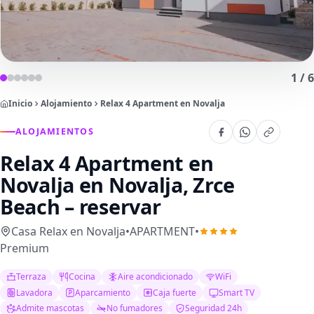
1
/
6
Inicio
Alojamiento
Relax 4 Apartment en Novalja
ALOJAMIENTOS
Relax 4 Apartment en
Novalja
en Novalja, Zrce
Beach – reservar
Casa Relax en Novalja
•
APARTMENT
•
Premium
Terraza
Cocina
Aire acondicionado
WiFi
Lavadora
Aparcamiento
Caja fuerte
Smart TV
Admite mascotas
No fumadores
Seguridad 24h