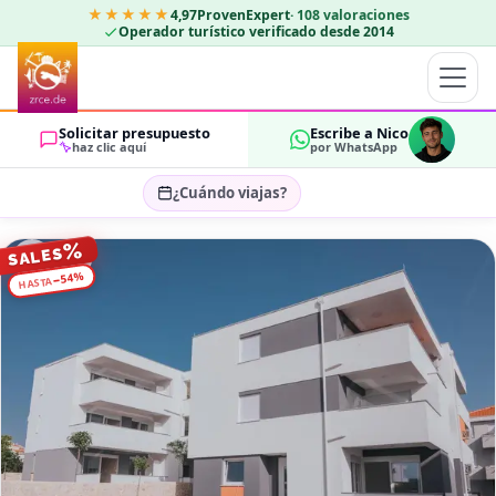
★★★★★
4,97
ProvenExpert
·
108
valoraciones
Operador turístico verificado desde 2014
Solicitar presupuesto
Escribe a Nico
haz clic aquí
por WhatsApp
¿Cuándo viajas?
Seleccionar fechas…
%
SALES
HUÉSPEDES
%
54
−
HASTA
OK
2