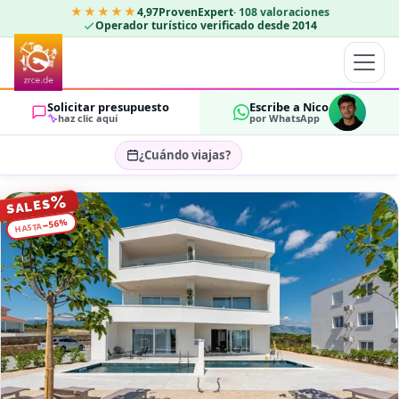
★★★★★
4,97
ProvenExpert
·
108
valoraciones
Operador turístico verificado desde 2014
Solicitar presupuesto
Escribe a Nico
haz clic aquí
por WhatsApp
¿Cuándo viajas?
Seleccionar fechas…
%
SALES
HUÉSPEDES
%
56
−
HASTA
OK
2