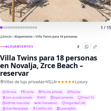
1
/
15
Inicio
Alojamiento
Villa Twins para 18 personas
ALOJAMIENTOS
Villa Twins para 18 personas
en Novalja, Zrce Beach –
reservar
Villas de lujo privadas
•
VILLA
•
Luxury
Terraza
Cocina
Piscina privada
Piscina
Aire acondicionado
WiFi
Aparcamiento
Smart TV
Admite mascotas
No fumadores
Seguridad 24h
Guardaequipaje
Calefacción
Lavavajillas