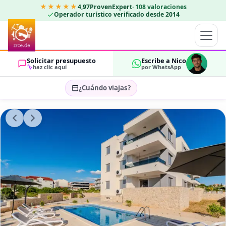
★★★★★
4,97
ProvenExpert
·
108
valoraciones
Operador turístico verificado desde 2014
Solicitar presupuesto
Escribe a Nico
haz clic aquí
por WhatsApp
¿Cuándo viajas?
Seleccionar fechas…
HUÉSPEDES
OK
2