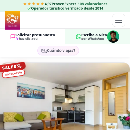
★★★★★
4,97
ProvenExpert
·
108
valoraciones
Operador turístico verificado desde 2014
Solicitar presupuesto
Escribe a Nico
haz clic aquí
por WhatsApp
¿Cuándo viajas?
Seleccionar fechas…
%
SALES
HUÉSPEDES
%
79
−
HASTA
OK
2