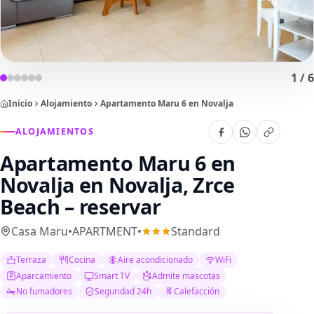
1
/
6
Inicio
Alojamiento
Apartamento Maru 6 en Novalja
ALOJAMIENTOS
Apartamento Maru 6 en
Novalja
en Novalja, Zrce
Beach – reservar
Casa Maru
•
APARTMENT
•
Standard
Terraza
Cocina
Aire acondicionado
WiFi
Aparcamiento
Smart TV
Admite mascotas
No fumadores
Seguridad 24h
Calefacción