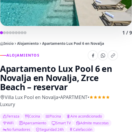
1
/
9
Inicio
Alojamiento
Apartamento Lux Pool 6 en Novalja
ALOJAMIENTOS
Apartamento Lux Pool 6 en
Novalja
en Novalja, Zrce
Beach – reservar
Villa Lux Pool en Novalja
•
APARTMENT
•
Luxury
Terraza
Cocina
Piscina
Aire acondicionado
WiFi
Aparcamiento
Smart TV
Admite mascotas
No fumadores
Seguridad 24h
Calefacción