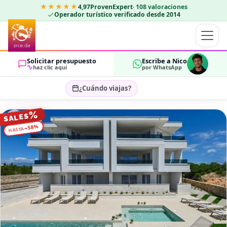
★★★★★
4,97
ProvenExpert
·
108
valoraciones
Operador turístico verificado desde 2014
Solicitar presupuesto
Escribe a Nico
haz clic aquí
por WhatsApp
¿Cuándo viajas?
Seleccionar fechas…
%
SALES
HUÉSPEDES
%
58
−
HASTA
OK
2