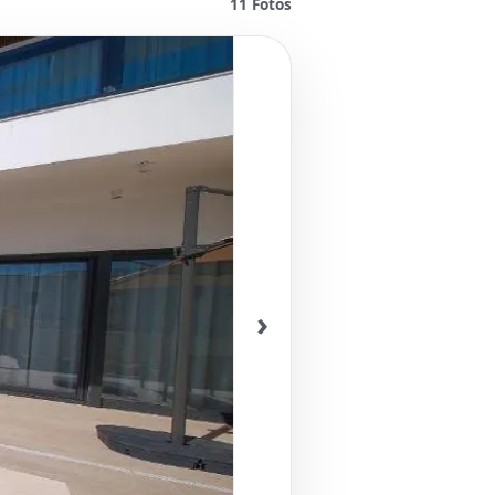
11
Fotos
›