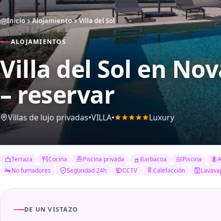
Inicio
Alojamiento
Villa del Sol
ALOJAMIENTOS
Villa del Sol
en Nova
– reservar
Villas de lujo privadas
•
VILLA
•
Luxury
Terraza
Cocina
Piscina privada
Barbacoa
Piscina
A
No fumadores
Seguridad 24h
CCTV
Calefacción
Lavavaj
DE UN VISTAZO