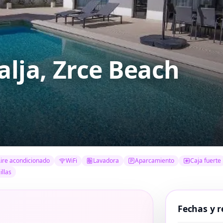
lja, Zrce Beach
ire acondicionado
WiFi
Lavadora
Aparcamiento
Caja fuerte
illas
Fechas y r