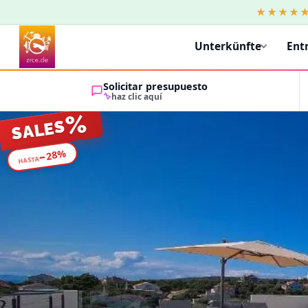
★★★★
Unterkünfte
Ent
Solicitar presupuesto
haz clic aquí
%
SALES
%
28
−
HASTA