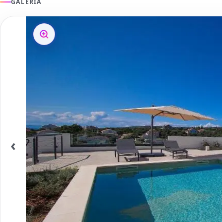
GALERÍA
‹