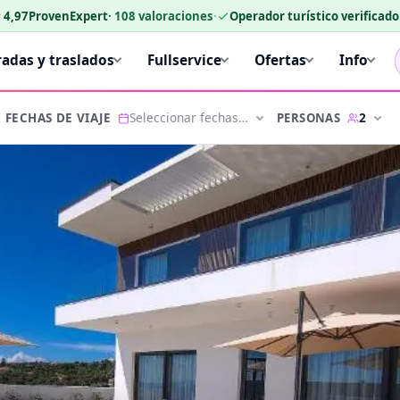
★
4,97
ProvenExpert
·
108
valoraciones
·
Operador turístico verificad
radas y traslados
Fullservice
Ofertas
Info
Seleccionar fechas…
2
PERSONAS
FECHAS DE VIAJE