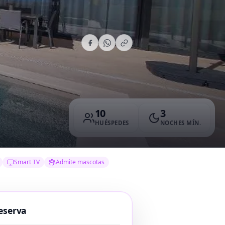
10
3
HUÉSPEDES
NOCHES MÍN.
Smart TV
Admite mascotas
eserva