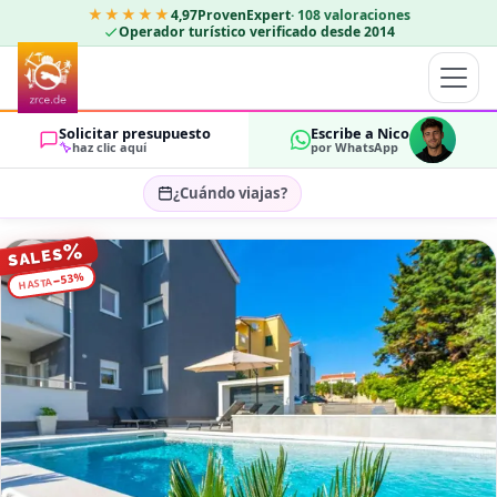
★★★★★
4,97
ProvenExpert
·
108
valoraciones
Operador turístico verificado desde 2014
Solicitar presupuesto
Escribe a Nico
haz clic aquí
por WhatsApp
¿Cuándo viajas?
Seleccionar fechas…
%
SALES
HUÉSPEDES
%
53
−
HASTA
OK
2