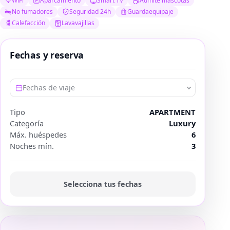
WiFi
Aparcamiento
Smart TV
Admite mascotas
No fumadores
Seguridad 24h
Guardaequipaje
Calefacción
Lavavajillas
Fechas y reserva
Fechas de viaje
Tipo
APARTMENT
Categoría
Luxury
Máx. huéspedes
6
Noches mín.
3
Selecciona tus fechas