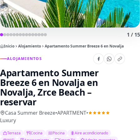
1
/
15
Inicio
Alojamiento
Apartamento Summer Breeze 6 en Novalja
ALOJAMIENTOS
Apartamento Summer
Breeze 6 en Novalja
en
Novalja, Zrce Beach –
reservar
Casa Summer Breeze
•
APARTMENT
•
Luxury
Terraza
Cocina
Piscina
Aire acondicionado