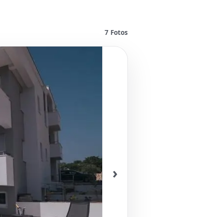
7
Fotos
›