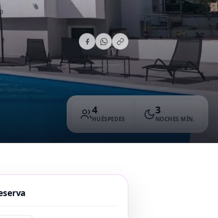
4
3
HUÉSPEDES
NOCHES MÍN.
eserva