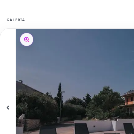
GALERÍA
‹