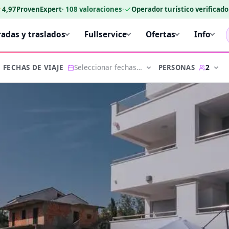
★
4,97
ProvenExpert
·
108
valoraciones
·
Operador turístico verificad
radas y traslados
Fullservice
Ofertas
Info
Seleccionar fechas…
2
PERSONAS
FECHAS DE VIAJE