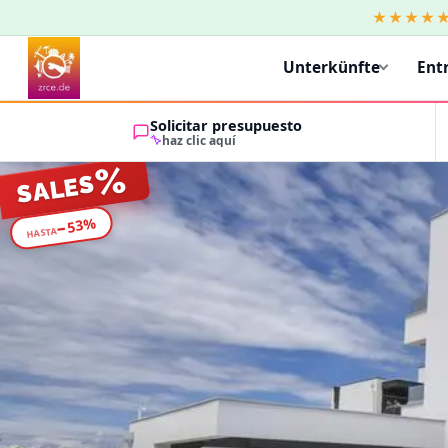
★★★★
Unterkünfte
Ent
Solicitar presupuesto
haz clic aquí
%
SALES
%
53
−
HASTA