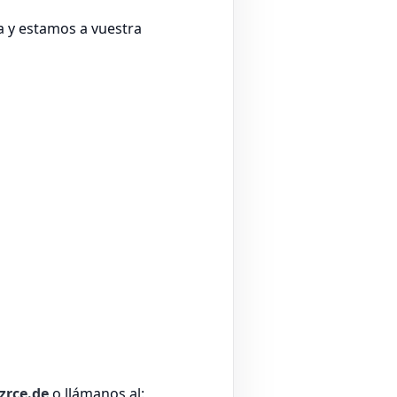
a y estamos a vuestra
zrce.de
o llámanos al: