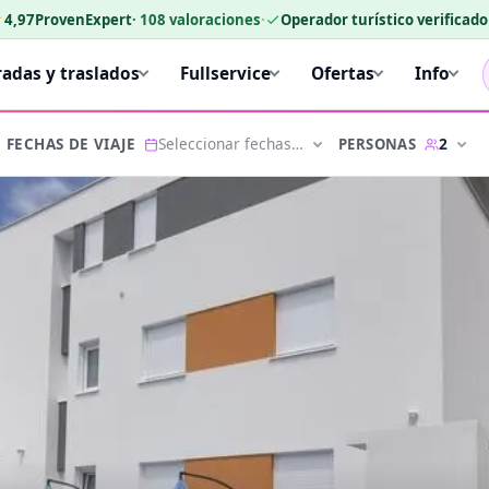
★
4,97
ProvenExpert
·
108
valoraciones
·
Operador turístico verificad
radas y traslados
Fullservice
Ofertas
Info
Seleccionar fechas…
2
PERSONAS
FECHAS DE VIAJE