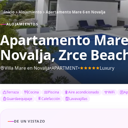
Inicio
Alojamiento
Apartamento Mare 6 en Novalja
ALOJAMIENTOS
Apartamento Mare 
Novalja, Zrce Beach
Villa Mare en Novalja
•
APARTMENT
•
Luxury
Terraza
Cocina
Piscina
Aire acondicionado
WiFi
Ap
Guardaequipaje
Calefacción
Lavavajillas
DE UN VISTAZO