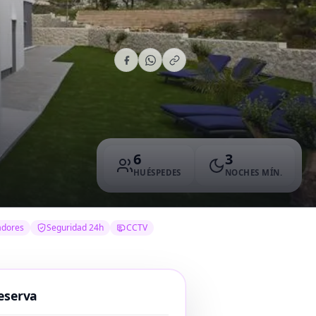
6
3
HUÉSPEDES
NOCHES MÍN.
adores
Seguridad 24h
CCTV
eserva