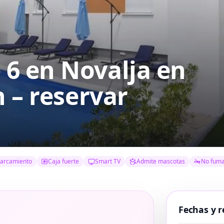
6 en Novalja
en
 – reservar
arcamiento
Caja fuerte
Smart TV
Admite mascotas
No fum
Fechas y r