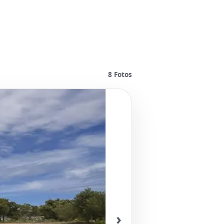
8
Fotos
›