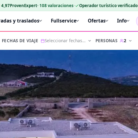
★
4,97
ProvenExpert
·
108
valoraciones
·
Operador turístico verificad
radas y traslados
Fullservice
Ofertas
Info
Seleccionar fechas…
2
PERSONAS
FECHAS DE VIAJE