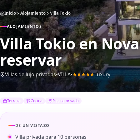
Inicio
Alojamiento
Villa Tokio
ALOJAMIENTOS
Villa Tokio
en Noval
reservar
Villas de lujo privadas
•
VILLA
•
Luxury
Terraza
Cocina
Piscina privada
DE UN VISTAZO
Villa privada para 10 personas