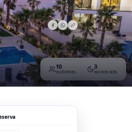
10
3
HUÉSPEDES
NOCHES MÍN.
eserva