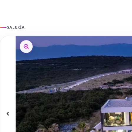
GALERÍA
‹