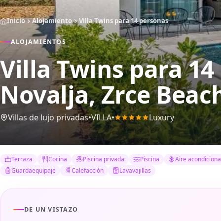
Inicio
Alojamiento
Villa Twins para 14 personas
ALOJAMIENTOS
Villa Twins para 1
Novalja, Zrce Beach
Villas de lujo privadas
•
VILLA
•
Luxury
Terraza
Cocina
Piscina privada
Piscina
Aire acondicion
Guardaequipaje
Calefacción
Lavavajillas
DE UN VISTAZO