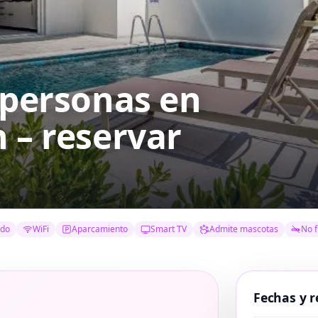
4 personas
en
 – reservar
ado
WiFi
Aparcamiento
Smart TV
Admite mascotas
No 
Fechas y r