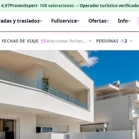
★
4,97
ProvenExpert
·
108
valoraciones
·
Operador turístico verificad
radas y traslados
Fullservice
Ofertas
Info
Seleccionar fechas…
2
PERSONAS
FECHAS DE VIAJE