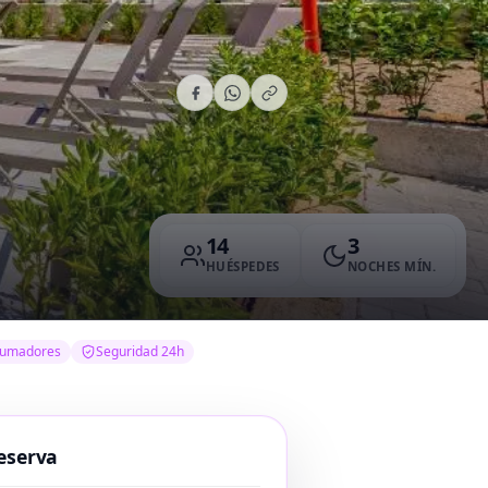
14
3
HUÉSPEDES
NOCHES MÍN.
fumadores
Seguridad 24h
eserva