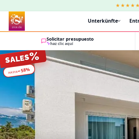
★★★★
Unterkünfte
Ent
Solicitar presupuesto
haz clic aquí
%
SALES
%
58
−
HASTA