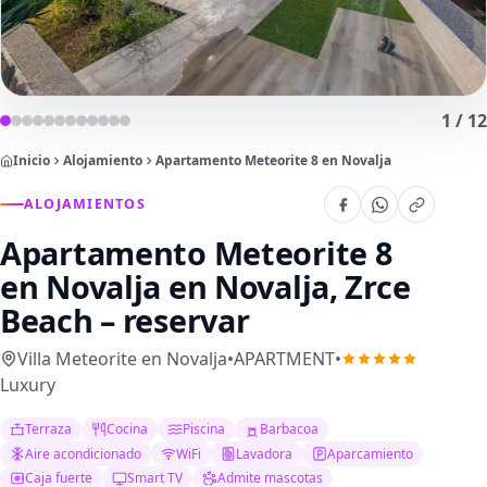
1
/
12
Inicio
Alojamiento
Apartamento Meteorite 8 en Novalja
ALOJAMIENTOS
Apartamento Meteorite 8
en Novalja
en Novalja, Zrce
Beach – reservar
Villa Meteorite en Novalja
•
APARTMENT
•
Luxury
Terraza
Cocina
Piscina
Barbacoa
Aire acondicionado
WiFi
Lavadora
Aparcamiento
Caja fuerte
Smart TV
Admite mascotas