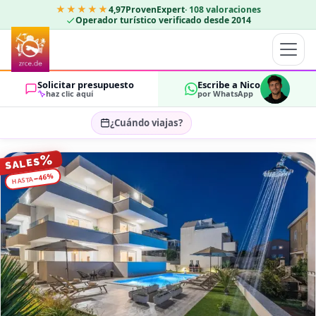
★★★★★
4,97
ProvenExpert
·
108
valoraciones
Operador turístico verificado desde 2014
Solicitar presupuesto
Escribe a Nico
haz clic aquí
por WhatsApp
¿Cuándo viajas?
Seleccionar fechas…
%
SALES
HUÉSPEDES
%
46
−
HASTA
OK
2