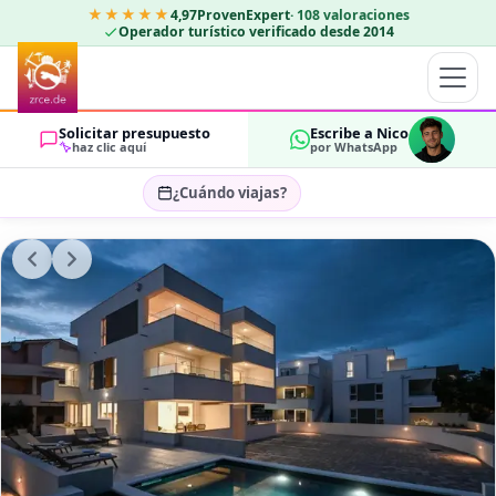
★★★★★
4,97
ProvenExpert
·
108
valoraciones
Operador turístico verificado desde 2014
Solicitar presupuesto
Escribe a Nico
haz clic aquí
por WhatsApp
¿Cuándo viajas?
Seleccionar fechas…
HUÉSPEDES
OK
2