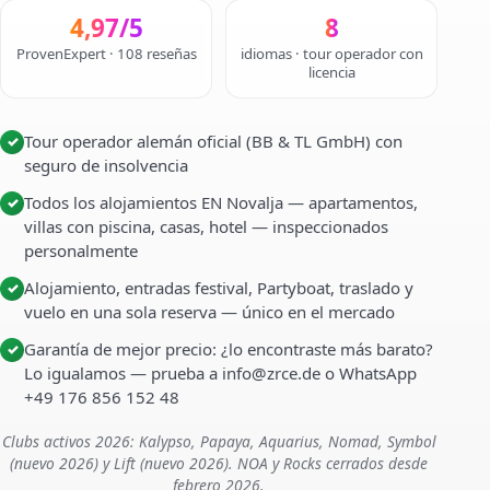
4,97/5
8
ProvenExpert · 108 reseñas
idiomas · tour operador con
licencia
Tour operador alemán oficial (BB & TL GmbH) con
✓
seguro de insolvencia
Todos los alojamientos EN Novalja — apartamentos,
✓
villas con piscina, casas, hotel — inspeccionados
personalmente
Alojamiento, entradas festival, Partyboat, traslado y
✓
vuelo en una sola reserva — único en el mercado
Garantía de mejor precio: ¿lo encontraste más barato?
✓
Lo igualamos — prueba a info@zrce.de o WhatsApp
+49 176 856 152 48
Clubs activos 2026: Kalypso, Papaya, Aquarius, Nomad, Symbol
(nuevo 2026) y Lift (nuevo 2026). NOA y Rocks cerrados desde
febrero 2026.