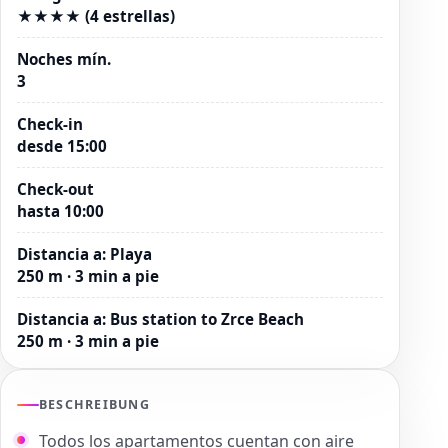
★★★★ (4 estrellas)
Noches mín.
3
Check-in
desde 15:00
Check-out
hasta 10:00
Distancia a
:
Playa
250 m · 3 min a pie
Distancia a
:
Bus station to Zrce Beach
250 m · 3 min a pie
BESCHREIBUNG
Todos los apartamentos cuentan con aire