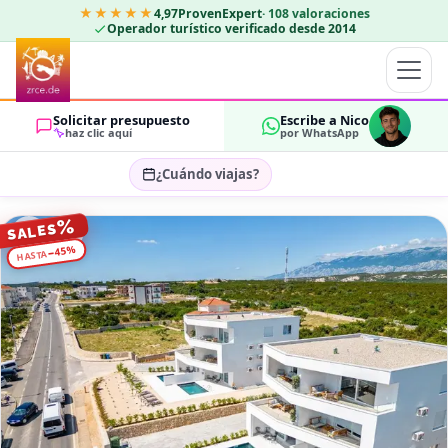
★★★★★
4,97
ProvenExpert
·
108
valoraciones
Operador turístico verificado desde 2014
Solicitar presupuesto
Escribe a Nico
haz clic aquí
por WhatsApp
¿Cuándo viajas?
Seleccionar fechas…
%
SALES
HUÉSPEDES
%
45
−
HASTA
OK
2