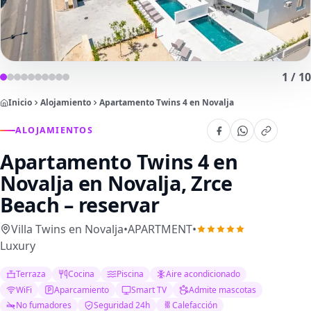
1
/
10
Inicio
Alojamiento
Apartamento Twins 4 en Novalja
ALOJAMIENTOS
Apartamento Twins 4 en
Novalja
en Novalja, Zrce
Beach – reservar
Villa Twins en Novalja
•
APARTMENT
•
Luxury
Terraza
Cocina
Piscina
Aire acondicionado
WiFi
Aparcamiento
Smart TV
Admite mascotas
No fumadores
Seguridad 24h
Calefacción