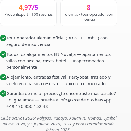
4,97/5
8
ProvenExpert · 108 reseñas
idiomas · tour operador con
licencia
Tour operador alemán oficial (BB & TL GmbH) con
✓
seguro de insolvencia
Todos los alojamientos EN Novalja — apartamentos,
✓
villas con piscina, casas, hotel — inspeccionados
personalmente
Alojamiento, entradas festival, Partyboat, traslado y
✓
vuelo en una sola reserva — único en el mercado
Garantía de mejor precio: ¿lo encontraste más barato?
✓
Lo igualamos — prueba a info@zrce.de o WhatsApp
+49 176 856 152 48
Clubs activos 2026: Kalypso, Papaya, Aquarius, Nomad, Symbol
(nuevo 2026) y Lift (nuevo 2026). NOA y Rocks cerrados desde
febrero 2026.