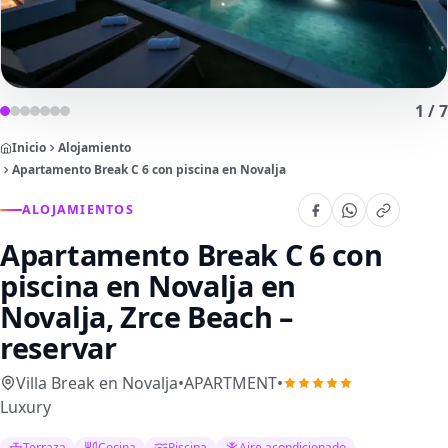
1
/
7
Inicio
Alojamiento
Apartamento Break C 6 con piscina en Novalja
ALOJAMIENTOS
Apartamento Break C 6 con
piscina en Novalja
en
Novalja, Zrce Beach –
reservar
Villa Break en Novalja
•
APARTMENT
•
Luxury
Terraza
Cocina
Piscina
Aire acondicionado