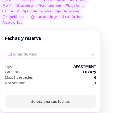
WiFi
Lavadora
Aparcamiento
Caja fuerte
Smart TV
Admite mascotas
No fumadores
Seguridad 24h
Guardaequipaje
Calefacción
Lavavajillas
Fechas y reserva
Fechas de viaje
Tipo
APARTMENT
Categoría
Luxury
Máx. huéspedes
6
Noches mín.
3
Selecciona tus fechas