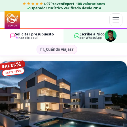
★★★★★
4,97
ProvenExpert
·
108
valoraciones
Operador turístico verificado desde 2014
Solicitar presupuesto
Escribe a Nico
haz clic aquí
por WhatsApp
¿Cuándo viajas?
Seleccionar fechas…
%
SALES
HUÉSPEDES
%
53
−
HASTA
OK
2