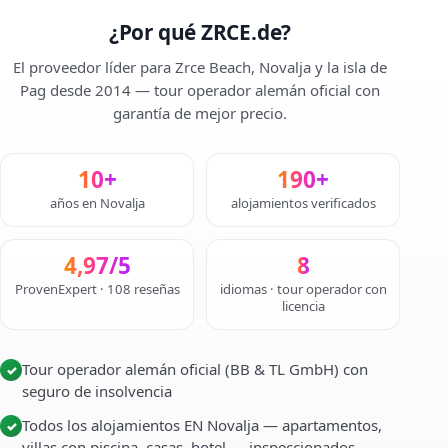
¿Por qué ZRCE.de?
El proveedor líder para Zrce Beach, Novalja y la isla de
Pag desde 2014 — tour operador alemán oficial con
garantía de mejor precio.
10+
190+
años en Novalja
alojamientos verificados
4,97/5
8
ProvenExpert · 108 reseñas
idiomas · tour operador con
licencia
Tour operador alemán oficial (BB & TL GmbH) con
✓
seguro de insolvencia
Todos los alojamientos EN Novalja — apartamentos,
✓
villas con piscina, casas, hotel — inspeccionados