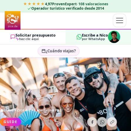
★★★★★
4,97
ProvenExpert
·
108
valoraciones
Operador turístico verificado desde 2014
Solicitar presupuesto
Escribe a Nico
haz clic aquí
por WhatsApp
¿Cuándo viajas?
Seleccionar fechas…
HUÉSPEDES
OK
2
Inicio
Zrce A-Z
Excursión a Pag
GUIDE