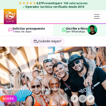
★★★★★
4,97
ProvenExpert
·
108
valoraciones
Operador turístico verificado desde 2014
Solicitar presupuesto
Escribe a Nico
haz clic aquí
por WhatsApp
¿Cuándo viajas?
Seleccionar fechas…
HUÉSPEDES
OK
2
Inicio
Zrce A-Z
Puerto de Pag (Ciudad)
GUIDE