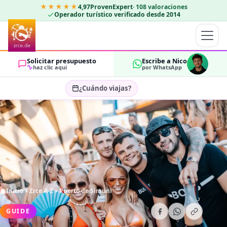
★★★★★
4,97
ProvenExpert
·
108
valoraciones
Operador turístico verificado desde 2014
Solicitar presupuesto
Escribe a Nico
haz clic aquí
por WhatsApp
¿Cuándo viajas?
Seleccionar fechas…
HUÉSPEDES
OK
2
Inicio
Zrce A-Z
Puerto de Simuni
GUIDE