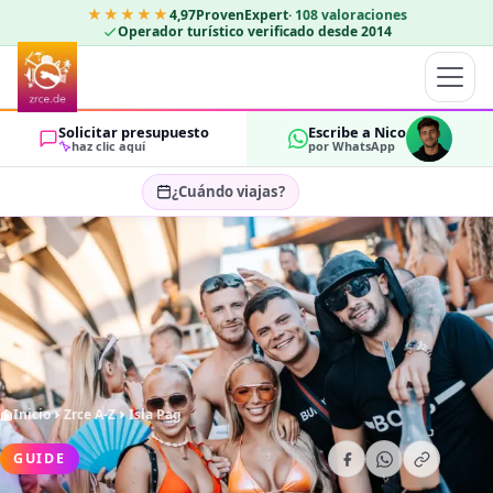
★★★★★
4,97
ProvenExpert
·
108
valoraciones
Operador turístico verificado desde 2014
Solicitar presupuesto
Escribe a Nico
haz clic aquí
por WhatsApp
¿Cuándo viajas?
Seleccionar fechas…
HUÉSPEDES
OK
2
Inicio
Zrce A-Z
Isla Pag
GUIDE