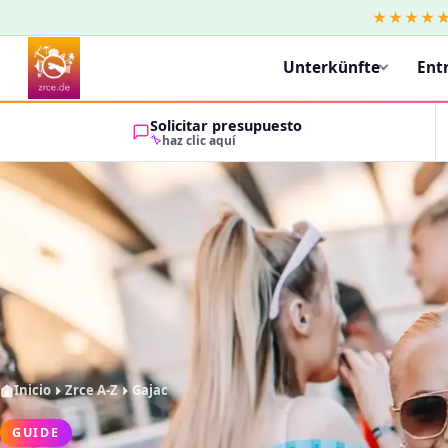
★★★★
Unterkünfte
Ent
Solicitar presupuesto
haz clic aquí
Inicio
Zrce A-Z
Gajac
GUIDE