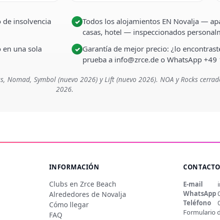
 de insolvencia
Todos los alojamientos EN Novalja — apa
✓
casas, hotel — inspeccionados persona
o en una sola
Garantía de mejor precio: ¿lo encontra
✓
prueba a info@zrce.de o WhatsApp +49
s, Nomad, Symbol (nuevo 2026) y Lift (nuevo 2026). NOA y Rocks cerrad
2026.
INFORMACIÓN
CONTACT
Clubs en Zrce Beach
E-mail
WhatsApp
Alrededores de Novalja
Teléfono
Cómo llegar
Formulario 
FAQ