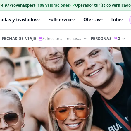
★
4,97
ProvenExpert
·
108
valoraciones
·
Operador turístico verificad
radas y traslados
Fullservice
Ofertas
Info
Seleccionar fechas…
2
PERSONAS
FECHAS DE VIAJE