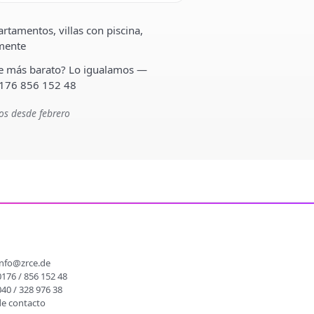
rtamentos, villas con piscina,
lmente
ste más barato? Lo igualamos —
 176 856 152 48
os desde febrero
O
info@zrce.de
0176 / 856 152 48
040 / 328 976 38
de contacto