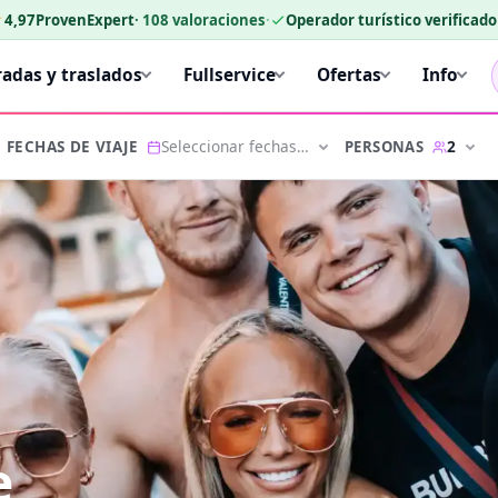
★
4,97
ProvenExpert
·
108
valoraciones
·
Operador turístico verificad
radas y traslados
Fullservice
Ofertas
Info
Seleccionar fechas…
2
PERSONAS
FECHAS DE VIAJE
e