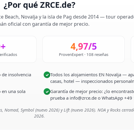
¿Por qué ZRCE.de?
ce Beach, Novalja y la isla de Pag desde 2014 — tour operad
án oficial con garantía de mejor precio.
0+
4,97/5
erificados
ProvenExpert · 108 reseñas
 de insolvencia
Todos los alojamientos EN Novalja — apa
✓
casas, hotel — inspeccionados persona
o en una sola
Garantía de mejor precio: ¿lo encontra
✓
prueba a info@zrce.de o WhatsApp +49
s, Nomad, Symbol (nuevo 2026) y Lift (nuevo 2026). NOA y Rocks cerrad
2026.