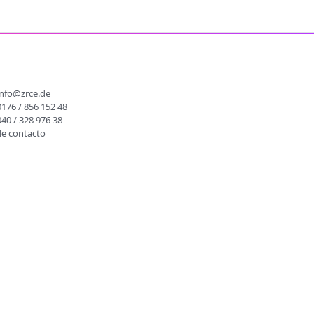
O
info@zrce.de
0176 / 856 152 48
040 / 328 976 38
de contacto