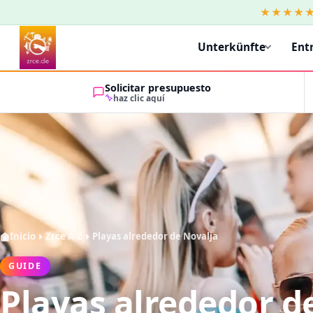
★★★★
Unterkünfte
Ent
Solicitar presupuesto
haz clic aquí
Inicio
Zrce A-Z
Playas alrededor de Novalja
GUIDE
Playas alrededor d