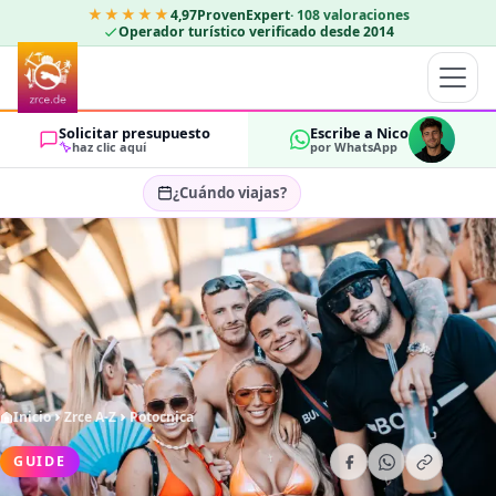
★★★★★
4,97
ProvenExpert
·
108
valoraciones
Operador turístico verificado desde 2014
Solicitar presupuesto
Escribe a Nico
haz clic aquí
por WhatsApp
¿Cuándo viajas?
Seleccionar fechas…
HUÉSPEDES
OK
2
Inicio
Zrce A-Z
Potocnica
GUIDE