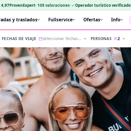
★
4,97
ProvenExpert
·
108
valoraciones
·
Operador turístico verificad
radas y traslados
Fullservice
Ofertas
Info
Seleccionar fechas…
2
PERSONAS
FECHAS DE VIAJE