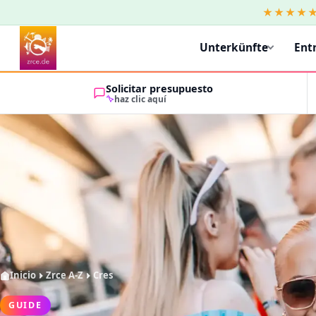
★★★★
Unterkünfte
Ent
Solicitar presupuesto
haz clic aquí
Inicio
Zrce A-Z
Cres
GUIDE