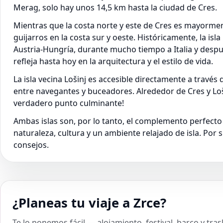
Merag, solo hay unos 14,5 km hasta la ciudad de Cres.
Mientras que la costa norte y este de Cres es mayorme
guijarros en la costa sur y oeste. Históricamente, la is
Austria-Hungría, durante mucho tiempo a Italia y despu
refleja hasta hoy en la arquitectura y el estilo de vida.
La isla vecina Lošinj es accesible directamente a través
entre navegantes y buceadores. Alrededor de Cres y Loš
verdadero punto culminante!
Ambas islas son, por lo tanto, el complemento perfecto
naturaleza, cultura y un ambiente relajado de isla. P
consejos.
¿Planeas tu viaje a Zrce?
Te lo ponemos fácil — alojamiento, festival, barco y tra