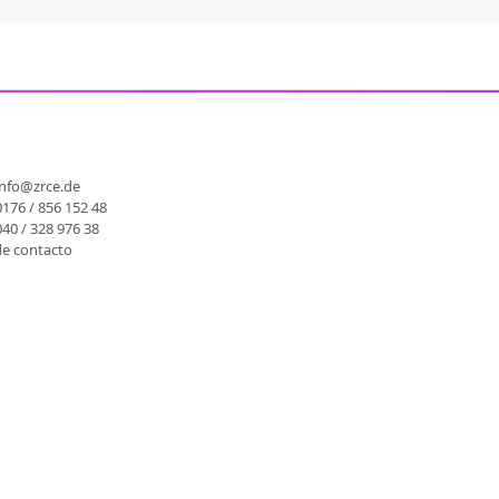
O
info@zrce.de
0176 / 856 152 48
040 / 328 976 38
de contacto