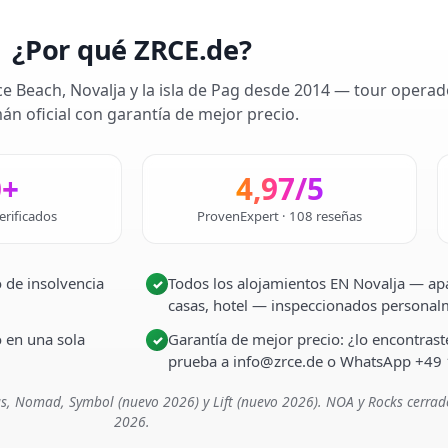
¿Por qué ZRCE.de?
ce Beach, Novalja y la isla de Pag desde 2014 — tour operad
án oficial con garantía de mejor precio.
0+
4,97/5
erificados
ProvenExpert · 108 reseñas
 de insolvencia
Todos los alojamientos EN Novalja — apa
✓
casas, hotel — inspeccionados persona
o en una sola
Garantía de mejor precio: ¿lo encontra
✓
prueba a info@zrce.de o WhatsApp +49
s, Nomad, Symbol (nuevo 2026) y Lift (nuevo 2026). NOA y Rocks cerrad
2026.