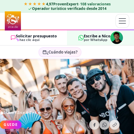
★★★★★
4,97
ProvenExpert
·
108
valoraciones
Operador turístico verificado desde 2014
Solicitar presupuesto
Escribe a Nico
haz clic aquí
por WhatsApp
¿Cuándo viajas?
Seleccionar fechas…
HUÉSPEDES
OK
2
Inicio
Zrce A-Z
Krk
GUIDE