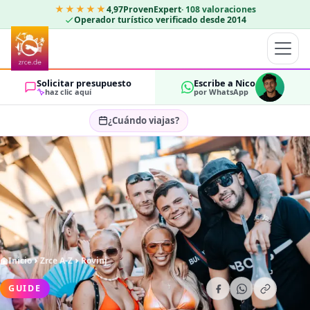
★★★★★
4,97
ProvenExpert
·
108
valoraciones
Operador turístico verificado desde 2014
Solicitar presupuesto
Escribe a Nico
haz clic aquí
por WhatsApp
¿Cuándo viajas?
Seleccionar fechas…
HUÉSPEDES
OK
2
Inicio
Zrce A-Z
Rovinj
GUIDE