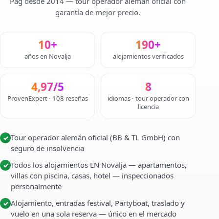
Pag desde 2014 — tour operador alemán oficial con
garantía de mejor precio.
10+
190+
años en Novalja
alojamientos verificados
4,97/5
8
ProvenExpert · 108 reseñas
idiomas · tour operador con
licencia
Tour operador alemán oficial (BB & TL GmbH) con
✓
seguro de insolvencia
Todos los alojamientos EN Novalja — apartamentos,
✓
villas con piscina, casas, hotel — inspeccionados
personalmente
Alojamiento, entradas festival, Partyboat, traslado y
✓
vuelo en una sola reserva — único en el mercado