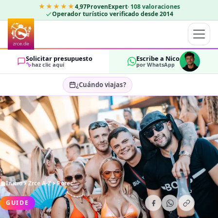
★★★★★
4,97
ProvenExpert
·
108
valoraciones
Operador turístico verificado desde 2014
Solicitar presupuesto
Escribe a Nico
haz clic aquí
por WhatsApp
¿Cuándo viajas?
Seleccionar fechas…
HUÉSPEDES
OK
2
Inicio
Zrce A-Z
Porec
GUIDE