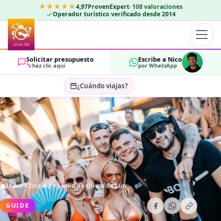
★★★★★
4,97
ProvenExpert
·
108
valoraciones
Operador turístico verificado desde 2014
Solicitar presupuesto
Escribe a Nico
haz clic aquí
por WhatsApp
¿Cuándo viajas?
Seleccionar fechas…
HUÉSPEDES
OK
2
Inicio
Zrce A-Z
Jardín de Olivos de Lun
GUIDE