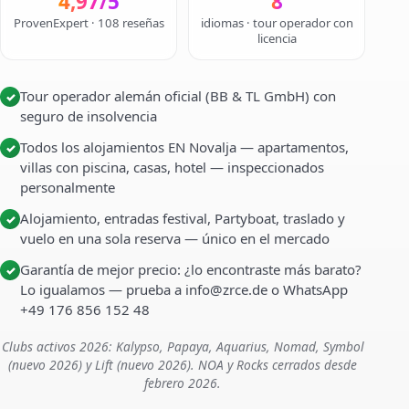
4,97/5
8
ProvenExpert · 108 reseñas
idiomas · tour operador con
licencia
Tour operador alemán oficial (BB & TL GmbH) con
✓
seguro de insolvencia
Todos los alojamientos EN Novalja — apartamentos,
✓
villas con piscina, casas, hotel — inspeccionados
personalmente
Alojamiento, entradas festival, Partyboat, traslado y
✓
vuelo en una sola reserva — único en el mercado
Garantía de mejor precio: ¿lo encontraste más barato?
✓
Lo igualamos — prueba a info@zrce.de o WhatsApp
+49 176 856 152 48
Clubs activos 2026: Kalypso, Papaya, Aquarius, Nomad, Symbol
(nuevo 2026) y Lift (nuevo 2026). NOA y Rocks cerrados desde
febrero 2026.