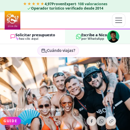
★★★★★
4,97
ProvenExpert
·
108
valoraciones
Operador turístico verificado desde 2014
Solicitar presupuesto
Escribe a Nico
haz clic aquí
por WhatsApp
¿Cuándo viajas?
Seleccionar fechas…
HUÉSPEDES
OK
2
Inicio
Zrce A-Z
Farmacia Novalja
GUIDE