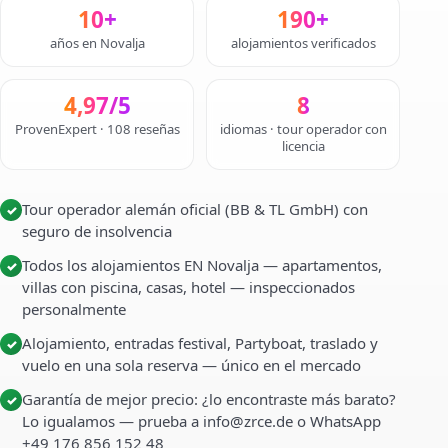
10+
190+
años en Novalja
alojamientos verificados
4,97/5
8
ProvenExpert · 108 reseñas
idiomas · tour operador con
licencia
Tour operador alemán oficial (BB & TL GmbH) con
✓
seguro de insolvencia
Todos los alojamientos EN Novalja — apartamentos,
✓
villas con piscina, casas, hotel — inspeccionados
personalmente
Alojamiento, entradas festival, Partyboat, traslado y
✓
vuelo en una sola reserva — único en el mercado
Garantía de mejor precio: ¿lo encontraste más barato?
✓
Lo igualamos — prueba a info@zrce.de o WhatsApp
+49 176 856 152 48