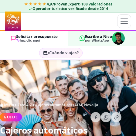
★★★★★
4,97
ProvenExpert
·
108
valoraciones
Operador turístico verificado desde 2014
Solicitar presupuesto
Escribe a Nico
haz clic aquí
por WhatsApp
¿Cuándo viajas?
Seleccionar fechas…
HUÉSPEDES
OK
2
Inicio
Zrce A-Z
Cajeros automáticos (ATM) Novalja
GUIDE
Cajeros automáticos