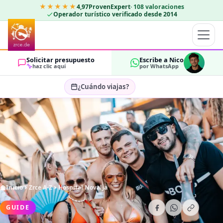
★★★★★
4,97
ProvenExpert
·
108
valoraciones
Operador turístico verificado desde 2014
Solicitar presupuesto
Escribe a Nico
haz clic aquí
por WhatsApp
¿Cuándo viajas?
Seleccionar fechas…
HUÉSPEDES
OK
2
Inicio
Zrce A-Z
Hospital Novalja
GUIDE