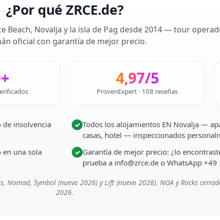
¿Por qué ZRCE.de?
ce Beach, Novalja y la isla de Pag desde 2014 — tour operad
án oficial con garantía de mejor precio.
0+
4,97/5
erificados
ProvenExpert · 108 reseñas
 de insolvencia
Todos los alojamientos EN Novalja — apa
✓
casas, hotel — inspeccionados persona
o en una sola
Garantía de mejor precio: ¿lo encontra
✓
prueba a info@zrce.de o WhatsApp +49
s, Nomad, Symbol (nuevo 2026) y Lift (nuevo 2026). NOA y Rocks cerrad
2026.