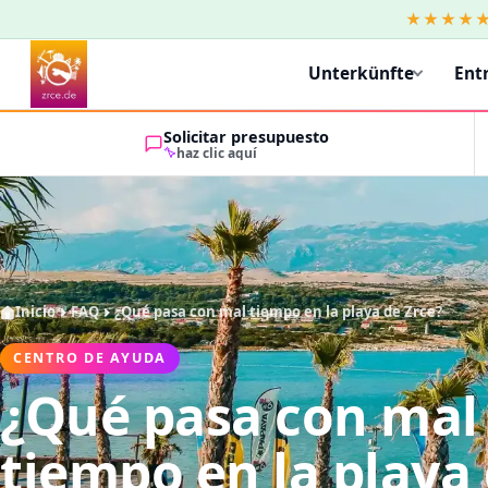
★★★★
Unterkünfte
Ent
Solicitar presupuesto
haz clic aquí
Inicio
FAQ
¿Qué pasa con mal tiempo en la playa de Zrce?
CENTRO DE AYUDA
¿Qué pasa con mal
tiempo en la playa