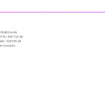
O
info@zrce.de
0176 / 856 152 48
040 / 328 976 38
de contacto