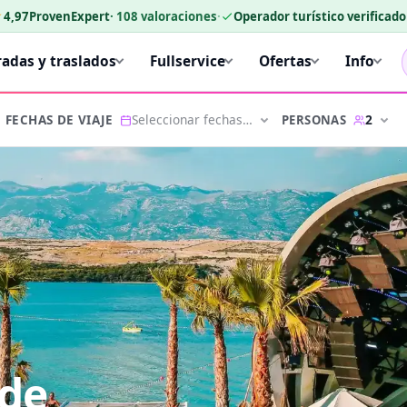
★
4,97
ProvenExpert
·
108
valoraciones
·
Operador turístico verificad
radas y traslados
Fullservice
Ofertas
Info
Seleccionar fechas…
2
PERSONAS
FECHAS DE VIAJE
 de