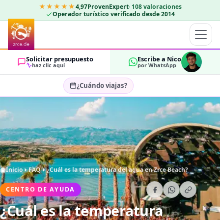
★★★★★
4,97
ProvenExpert
·
108
valoraciones
Operador turístico verificado desde 2014
Solicitar presupuesto
Escribe a Nico
haz clic aquí
por WhatsApp
¿Cuándo viajas?
Seleccionar fechas…
HUÉSPEDES
OK
2
Inicio
FAQ
¿Cuál es la temperatura del agua en Zrce Beach?
CENTRO DE AYUDA
¿Cuál es la temperatura